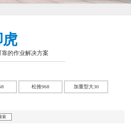
脚虎
可靠的作业解决方案
58
松推968
加重型大30