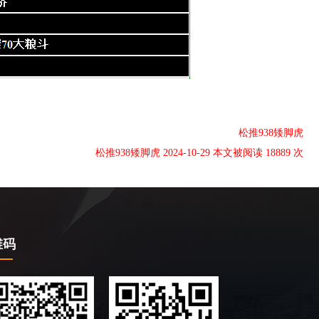
松推938矮脚虎
松推938矮脚虎 2024-10-29 本文被阅读 18889 次
维码