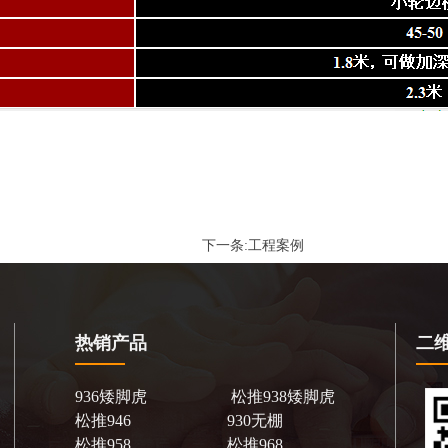
下一条:
工程案例
热销产品
二
936矮脚虎
松推938矮脚虎
松推946
930无棚
松推958
松推968