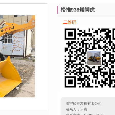
松推938矮脚虎
二维码
济宁松推农机有限公司
联系人：王总