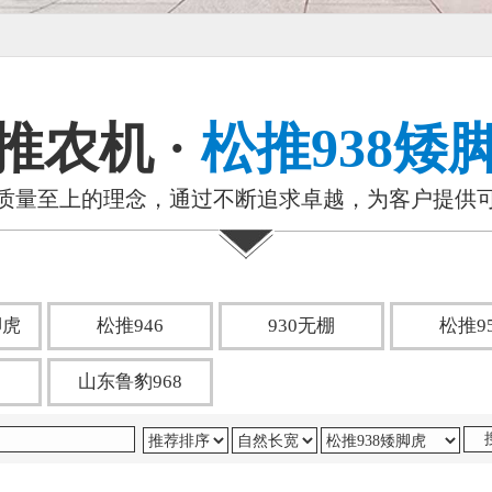
推农机 ·
松推938矮
质量至上的理念，通过不断追求卓越，为客户提供
脚虎
松推946
930无棚
松推9
山东鲁豹968